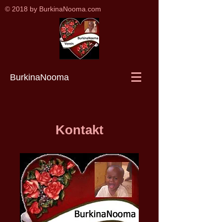
© 2018 by BurkinaNooma.com
BurkinaNooma
Kontakt