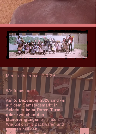
Marktstand 2026
Wir freuen uns!
Am
5
. Dezember 2026
sind wir
auf dem Samstagsmarkt in
Solothurn
beim Roten Turm
oder zwischen den
Manoreingängen
zu finden.
Wie üblich mit Backwaren und
unseren heiligen
Lebkuchenkrokodilen.