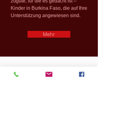
zugute, für die es gedacht ist –
Kinder in Burkina Faso, die auf Ihre
Unterstützung angewiesen sind.
Mehr
Projekte
Unser primäres Ziel ist die
finanzielle Unterstützung des
Vereins
Wend - Raabo sowie die
vollständige Deckung der
monatlichen Kosten für den Erhalt
des
Waisenhauses St. Simone in