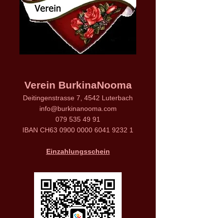
Verein BurkinaNooma
Deitingenstrasse 7, 4542 Luterbach
info@burkinanooma.com
079 535 49 91
IBAN CH63
0900 0000 6041 9232 1
Einzahlungsschein