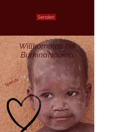
Senden
Willkommen bei
BurkinaNooma
Spende