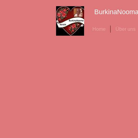
BurkinaNoom
Home
Über uns